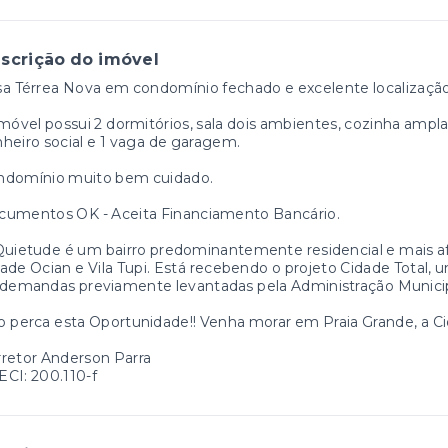
scrição do imóvel
a Térrea Nova em condomínio fechado e excelente localização,
móvel possui 2 dormitórios, sala dois ambientes, cozinha ampla,
heiro social e 1 vaga de garagem.
ndomínio muito bem cuidado.
cumentos OK - Aceita Financiamento Bancário.
uietude é um bairro predominantemente residencial e mais afa
ade Ocian e Vila Tupi. Está recebendo o projeto Cidade Total,
 demandas previamente levantadas pela Administração Munici
 perca esta Oportunidade!! Venha morar em Praia Grande, a Ci
retor Anderson Parra
CI: 200.110-f