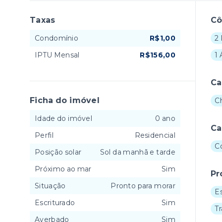
Taxas
C
Condomínio
R$1,00
2
IPTU Mensal
R$156,00
1 
Ca
Ficha do imóvel
C
Idade do imóvel
0 ano
Ca
Perfil
Residencial
C
Posição solar
Sol da manhã e tarde
Próximo ao mar
Sim
Pr
Situação
Pronto para morar
E
Escriturado
Sim
T
Averbado
Sim