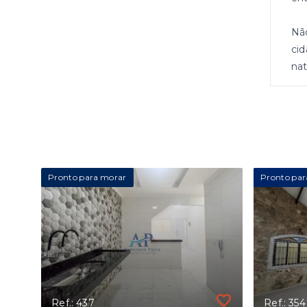
Não
cid
nat
Pronto para morar
Pronto par
Ref.: 437
Ref.: 354