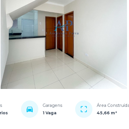
s
Garagens
Área Construíd
rios
1 Vaga
45,66 m²