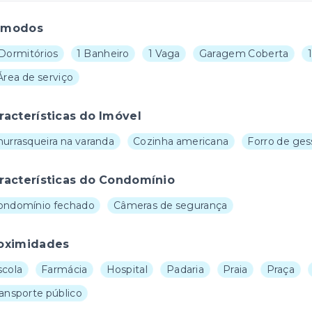
ômodos
 Dormitórios
1 Banheiro
1 Vaga
Garagem Coberta
Área de serviço
racterísticas do Imóvel
hurrasqueira na varanda
Cozinha americana
Forro de ges
racterísticas do Condomínio
ondomínio fechado
Câmeras de segurança
oximidades
scola
Farmácia
Hospital
Padaria
Praia
Praça
ransporte público