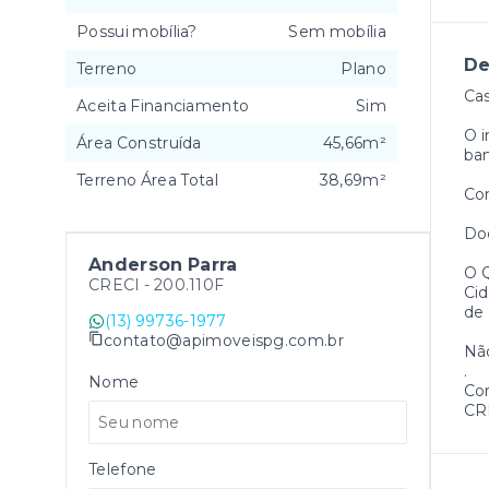
Possui mobília?
Sem mobília
De
Terreno
Plano
Cas
Aceita Financiamento
Sim
O i
Área Construída
45,66m²
ban
Terreno Área Total
38,69m²
Co
Do
Anderson Parra
O Q
CRECI -
200.110F
Cid
de
(13) 99736-1977
contato@apimoveispg.com.br
Não
.
Nome
Cor
CRE
Telefone