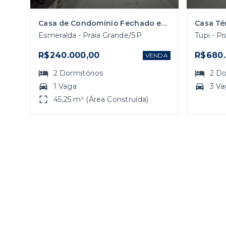
Casa de Condomínio Fechado em Praia Grande com 2 Dormitórios.
Esmeralda - Praia Grande/SP
Tupi - P
R$240.000,00
R$680.
VENDA
2
Dormitórios
2
Do
1 Vaga
3 Va
45,25 m² (Área Construída)