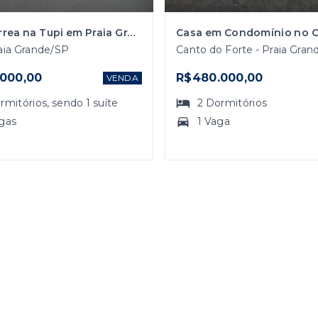
Casa Térrea na Tupi em Praia Grande com Piscina
raia Grande/SP
Canto do Forte - Praia Gra
000,00
R$480.000,00
VENDA
rmitórios
, sendo
1
suíte
2
Dormitórios
gas
1 Vaga