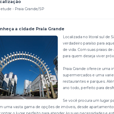
calização
etude - Praia Grande/SP
nheça a cidade Praia Grande
Localizada no litoral sul de
verdadeiro paraíso para aqu
de vida. Com suas praias de á
para quem deseja viver pró
Praia Grande oferece uma in
supermercados e uma varie
restaurantes e parques. Alé
ano todo, perfeito para desf
Se você procura um lugar par
m uma vasta gama de opções de imóveis, desde apartamentos 
ontrar o lugar perfeito para atender às suas necessidades e esti