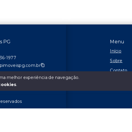
is PG
Menu
Início
736-1977
Sobre
pimoveispg.com.br
Contato
 uma melhor experiência de navegação.
110-F
Financie
cookies
.
 reservados