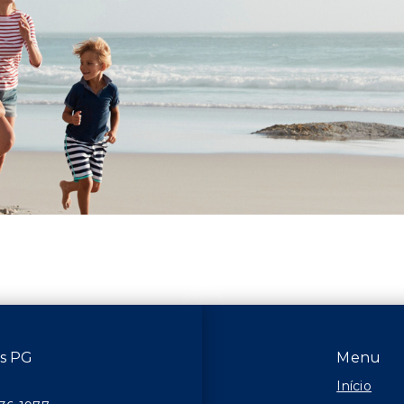
is PG
Menu
Início