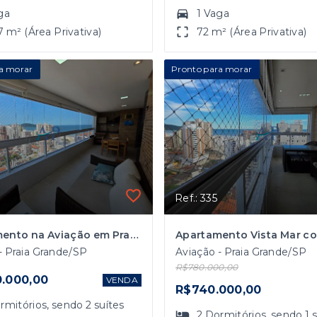
ga
1 Vaga
7 m² (Área Privativa)
72 m² (Área Privativa)
a morar
Pronto para morar
0
Ref.: 335
Apartamento na Aviação em Praia Grande Vista Mar com 3 Dormitórios
- Praia Grande/SP
Aviação - Praia Grande/SP
R$780.000,00
0.000,00
VENDA
R$740.000,00
rmitórios
, sendo
2
suítes
2
Dormitórios
, sendo
1