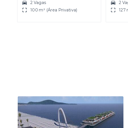
2 Vagas
2 Va
100 m² (Área Privativa)
127 