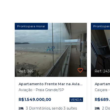
Pronto para morar
Pronto par
Ref.: 365
Ref.: 243
Apartamento Frente Mar na Aviação em Praia Grande
Aviação - Praia Grande/SP
Caiçara 
R$1.549.000,00
R$689.
VENDA
3
Dormitórios
, sendo
3
suítes
2
Do