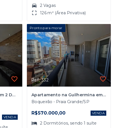
2 Vagas
126 m² (Área Privativa)
Pronto para morar
Ref.: 332
Apartamento Vista Mar com 2 Dormitórios na Aviação em Praia Grande
Apartamento na Guilhermina em Praia Grande com 2 Dormitórios
Boqueirão - Praia Grande/SP
R$570.000,00
VENDA
VENDA
2
Dormitórios
, sendo
1
suíte
suíte