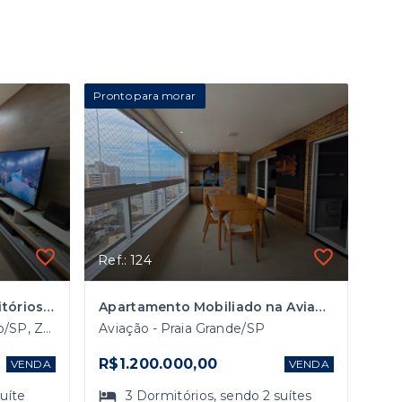
Pronto para morar
Ref.: 124
Apartamento com 3 Dormitórios na Vila Monumento em São Paulo.
Apartamento Mobiliado na Aviação em Praia Grande com 3 Dormitórios Vista Mar
Vila Monumento - São Paulo/SP, Zona Sul
Aviação - Praia Grande/SP
R$1.200.000,00
VENDA
VENDA
suíte
3
Dormitórios
, sendo
2
suítes