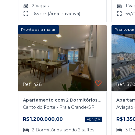
2 Vagas
1 Va
163 m² (Área Privativa)
65,7
Pronto para morar
Pronto par
Ref.: 428
Ref.: 37
Apartamento com 2 Dormitórios no Canto do Forte em Praia Grande Mobiliado e Decorado
Canto do Forte - Praia Grande/SP
Aviação 
R$1.200.000,00
R$1.35
VENDA
2
Dormitórios
, sendo
2
suítes
3
Do