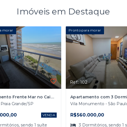
Imóveis em Destaque
a morar
Pronto para morar
Ref.: 102
Apartamento Frente Mar no Caiçara em Praia Grande
- Praia Grande/SP
000,00
R$560.000,00
VENDA
rmitórios
, sendo
1
suíte
3
Dormitórios
, sendo
1