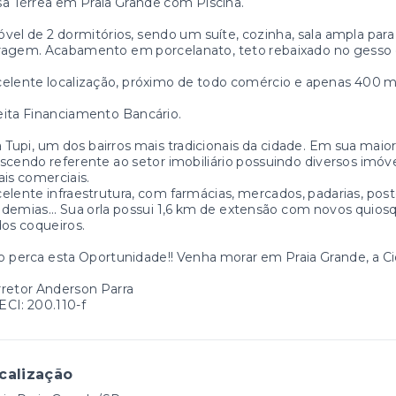
a Térrea em Praia Grande com Piscina.
vel de 2 dormitórios, sendo um suíte, cozinha, sala ampla para
ragem. Acabamento em porcelanato, teto rebaixado no gesso 
elente localização, próximo de todo comércio e apenas 400 me
ita Financiamento Bancário.
a Tupi, um dos bairros mais tradicionais da cidade. Em sua maio
scendo referente ao setor imobiliário possuindo diversos imóv
ais comerciais.
elente infraestrutura, com farmácias, mercados, padarias, posto
demias... Sua orla possui 1,6 km de extensão com novos quiosqu
dos coqueiros.
 perca esta Oportunidade!! Venha morar em Praia Grande, a Ci
retor Anderson Parra
CI: 200.110-f
calização