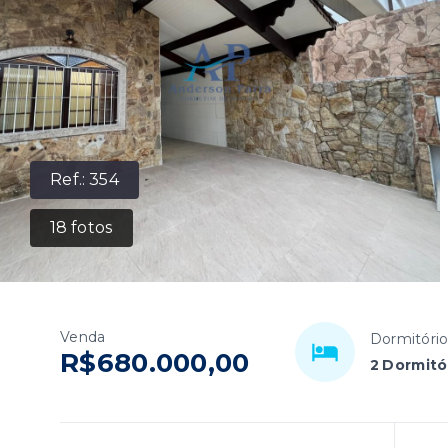
Ref.:
354
18
fotos
Venda
Dormitóri
R$680.000,00
2 Dormitór