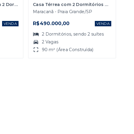
Casa em Praia Grande com 2 Dormitórios
Casa Térrea com 2 Dormitórios no Maracanã em Praia Grande à 80 Metros do Mar
Maracanã - Praia Grande/SP
R$490.000,00
VENDA
VENDA
2
Dormitórios
, sendo
2
suítes
2 Vagas
90 m² (Área Construída)