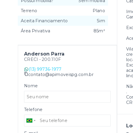
Possui mobília?
Sem mobília
Cas
Terreno
Plano
Imó
Ga
Aceita Financiamento
Sim
Exc
Área Privativa
85m²
Ace
Vil
Anderson Parra
cre
CRECI -
200.110F
loc
Exc
(13) 99736-1977
aca
contato@apimoveispg.com.br
lin
Nome
Não
.
Cor
CRE
Telefone
Lo