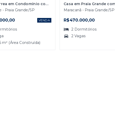
Casa Térrea em Condomínio com 2 Quartos em Praia Grande
 - Praia Grande/SP
Maracanã - Praia Grande/SP
000,00
R$470.000,00
VENDA
rmitórios
2
Dormitórios
ga
2 Vagas
6 m² (Área Construída)