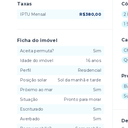
Taxas
C
IPTU Mensal
R$380,00
2 
1 
Ca
Ficha do imóvel
C
Aceita permuta?
Sim
Q
Idade do imóvel
16 anos
Perfil
Residencial
Pr
Posição solar
Sol da manhã e tarde
B
Próximo ao mar
Sim
S
Situação
Pronto para morar
Escriturado
Sim
Averbado
Sim
De