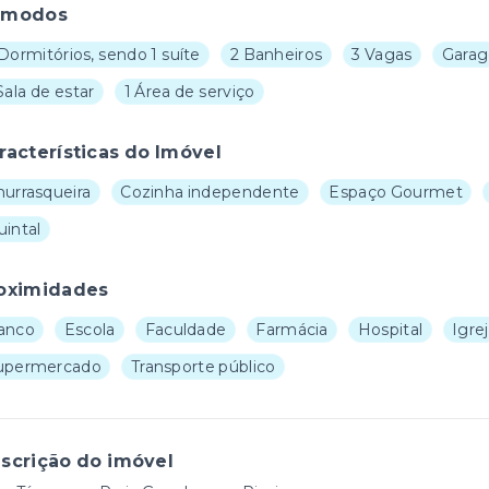
ômodos
Dormitórios, sendo 1 suíte
2 Banheiros
3 Vagas
Garag
Sala de estar
1 Área de serviço
racterísticas do Imóvel
hurrasqueira
Cozinha independente
Espaço Gourmet
uintal
oximidades
anco
Escola
Faculdade
Farmácia
Hospital
Igre
upermercado
Transporte público
scrição do imóvel