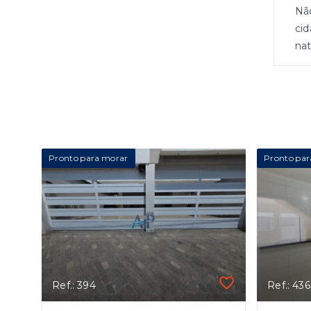
Não
cid
nat
Pronto para morar
Pronto par
Ref.: 394
Ref.: 436