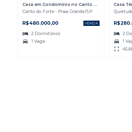
Casa em Condomínio no Canto do Forte em Praia Grande
Canto do Forte - Praia Grande/SP
Quietude
R$480.000,00
R$280.
VENDA
2
Dormitórios
2
Do
1 Vaga
1 Va
45,6