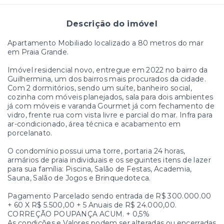
Descrição do imóvel
Apartamento Mobiliado localizado a 80 metros do mar
em Praia Grande.
Imóvel residencial novo, entregue em 2022 no bairro da
Guilhermina, um dos bairros mais procurados da cidade.
Com 2 dormitórios, sendo um suíte, banheiro social,
cozinha com móveis planejados, sala para dois ambientes
já com móveis e varanda Gourmet já com fechamento de
vidro, frente rua com vista livre e parcial do mar. Infra para
ar-condicionado, área técnica e acabamento em
porcelanato.
O condomínio possui uma torre, portaria 24 horas,
armários de praia individuais e os seguintes itens de lazer
para sua família: Piscina, Salão de Festas, Academia,
Sauna, Salão de Jogos e Brinquedoteca.
Pagamento Parcelado sendo entrada de R$ 300.000.00
+ 60 X R$ 5.500,00 + 5 Anuais de R$ 24.000,00.
CORREÇÃO POUPANÇA ACUM. + 0,5%
As condições e Valores podem ser alteradas ou encerradas