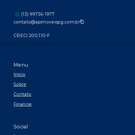
(13) 99736-1977
contato@apimoveispg.com.br
CRECI 200.110-F
Menu
Início
Sobre
Contato
Financie
Social