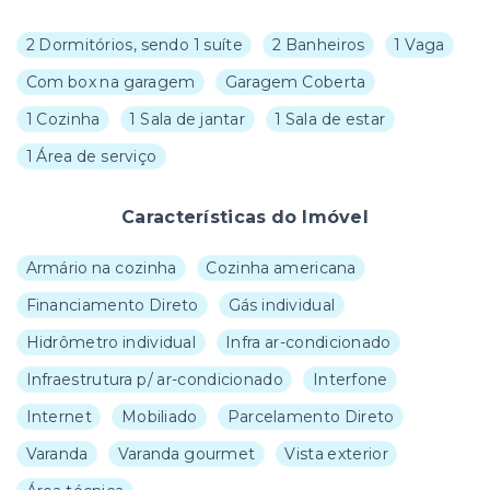
2 Dormitórios, sendo 1 suíte
2 Banheiros
1 Vaga
Com box na garagem
Garagem Coberta
1 Cozinha
1 Sala de jantar
1 Sala de estar
1 Área de serviço
Características do Imóvel
Armário na cozinha
Cozinha americana
Financiamento Direto
Gás individual
Hidrômetro individual
Infra ar-condicionado
Infraestrutura p/ ar-condicionado
Interfone
Internet
Mobiliado
Parcelamento Direto
Varanda
Varanda gourmet
Vista exterior