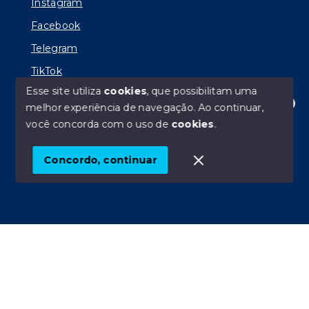
Instagram
Facebook
Telegram
TikTok
Esse site utiliza
cookies
, que possibilitam uma
melhor experiência de navegação.
Ao continuar,
Olá! Estamos disponíveis para te ajudar.
você concorda com o uso de
cookies
.
© Copyright 2026 - AP Imóveis PG - Todos os direitos
reservados
Concordo, continuar
SITE PARA IMOBILIARIA
Início
Histórico
Favoritos