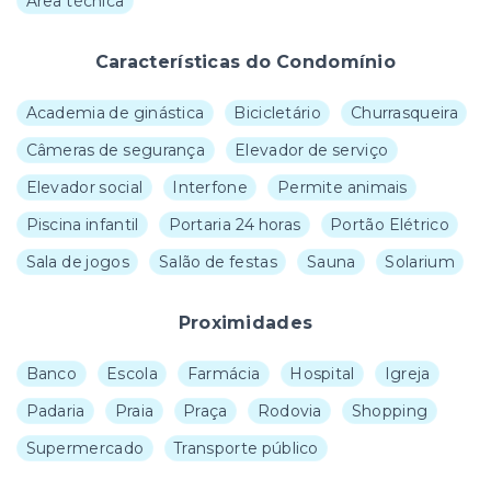
Área técnica
Características do Condomínio
Academia de ginástica
Bicicletário
Churrasqueira
Câmeras de segurança
Elevador de serviço
Elevador social
Interfone
Permite animais
Piscina infantil
Portaria 24 horas
Portão Elétrico
Sala de jogos
Salão de festas
Sauna
Solarium
Proximidades
Banco
Escola
Farmácia
Hospital
Igreja
Padaria
Praia
Praça
Rodovia
Shopping
Supermercado
Transporte público