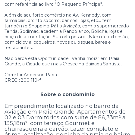
com referência ao livro "O Pequeno Príncipe".
Além de seu forte comércio na Av. Kennedy, com
farmácias, pronto socorro, bancos, lojas, etc... tem
também o Shopping Pátio Aviação, com o supermercado
Tenda, Sodimac, academia Panobianco, Boliche, lojas e
praça de alimentação. Sua orla possui 1,8 km de extensão,
com ciclovia, coqueiros, novos quiosques, bares e
restaurantes.
Não perca esta Oportunidade!! Venha morar em Praia
Grande, a Cidade que mais Cresce na Baixada Santista.
.
Corretor Anderson Parra
CRECI: 200.110-f
Sobre o condomínio
Empreendimento localizado no bairro da
Aviação em Praia Grande. Apartamentos de
02 e 03 Dormitórios com suíte de 86,33m² a
135,18m², com terraço Gourmet e
churrasqueira a carvão. Lazer completo e
ótima localização, pertinho da praia no bairro