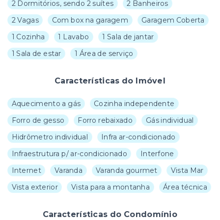
2 Dormitórios, sendo 2 suítes
2 Banheiros
2 Vagas
Com box na garagem
Garagem Coberta
1 Cozinha
1 Lavabo
1 Sala de jantar
1 Sala de estar
1 Área de serviço
Características do Imóvel
Aquecimento a gás
Cozinha independente
Forro de gesso
Forro rebaixado
Gás individual
Hidrômetro individual
Infra ar-condicionado
Infraestrutura p/ ar-condicionado
Interfone
Internet
Varanda
Varanda gourmet
Vista Mar
Vista exterior
Vista para a montanha
Área técnica
Características do Condomínio