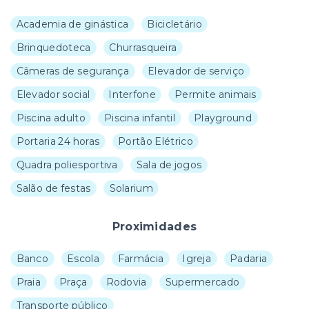
Academia de ginástica
Bicicletário
Brinquedoteca
Churrasqueira
Câmeras de segurança
Elevador de serviço
Elevador social
Interfone
Permite animais
Piscina adulto
Piscina infantil
Playground
Portaria 24 horas
Portão Elétrico
Quadra poliesportiva
Sala de jogos
Salão de festas
Solarium
Proximidades
Banco
Escola
Farmácia
Igreja
Padaria
Praia
Praça
Rodovia
Supermercado
Transporte público