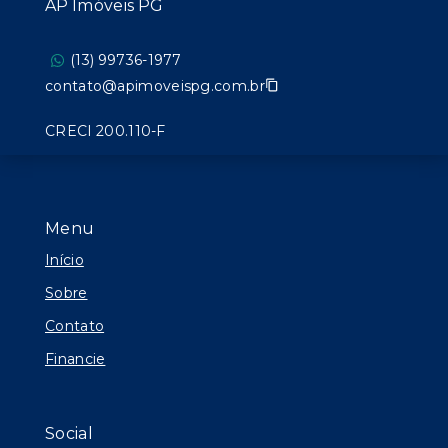
AP Imóveis PG
(13) 99736-1977
contato@apimoveispg.com.br
CRECI 200.110-F
Menu
Início
Sobre
Contato
Financie
Social