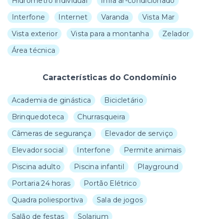
Hidrômetro individual
Infra ar-condicionado
Interfone
Internet
Varanda
Vista Mar
Vista exterior
Vista para a montanha
Zelador
Área técnica
Características do Condomínio
Academia de ginástica
Bicicletário
Brinquedoteca
Churrasqueira
Câmeras de segurança
Elevador de serviço
Elevador social
Interfone
Permite animais
Piscina adulto
Piscina infantil
Playground
Portaria 24 horas
Portão Elétrico
Quadra poliesportiva
Sala de jogos
Salão de festas
Solarium