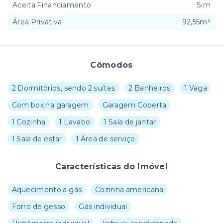
Aceita Financiamento
Sim
Área Privativa
92,55m²
Cômodos
2 Dormitórios, sendo 2 suítes
2 Banheiros
1 Vaga
Com box na garagem
Garagem Coberta
1 Cozinha
1 Lavabo
1 Sala de jantar
1 Sala de estar
1 Área de serviço
Características do Imóvel
Aquecimento a gás
Cozinha americana
Forro de gesso
Gás individual