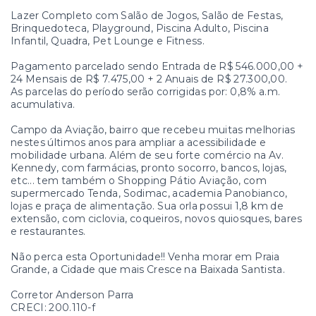
Lazer Completo com Salão de Jogos, Salão de Festas,
Brinquedoteca, Playground, Piscina Adulto, Piscina
Infantil, Quadra, Pet Lounge e Fitness.
Pagamento parcelado sendo Entrada de R$ 546.000,00 +
24 Mensais de R$ 7.475,00 + 2 Anuais de R$ 27.300,00.
As parcelas do período serão corrigidas por: 0,8% a.m.
acumulativa.
Campo da Aviação, bairro que recebeu muitas melhorias
nestes últimos anos para ampliar a acessibilidade e
mobilidade urbana. Além de seu forte comércio na Av.
Kennedy, com farmácias, pronto socorro, bancos, lojas,
etc... tem também o Shopping Pátio Aviação, com
supermercado Tenda, Sodimac, academia Panobianco,
lojas e praça de alimentação. Sua orla possui 1,8 km de
extensão, com ciclovia, coqueiros, novos quiosques, bares
e restaurantes.
Não perca esta Oportunidade!! Venha morar em Praia
Grande, a Cidade que mais Cresce na Baixada Santista.
Corretor Anderson Parra
CRECI: 200.110-f