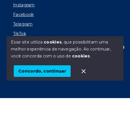
Instagram
Facebook
Telegram
TikTok
Esse site utiliza
cookies
, que possibilitam uma
melhor experiência de navegação.
Ao continuar,
Olá! Estamos disponíveis para te ajudar.
você concorda com o uso de
cookies
.
© Copyright 2026 - AP Imóveis PG - Todos os direitos
reservados
Concordo, continuar
SITE PARA IMOBILIARIA
Início
Histórico
Favoritos