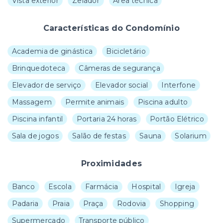
Vista exterior
Zelador
Área técnica
Características do Condomínio
Academia de ginástica
Bicicletário
Brinquedoteca
Câmeras de segurança
Elevador de serviço
Elevador social
Interfone
Massagem
Permite animais
Piscina adulto
Piscina infantil
Portaria 24 horas
Portão Elétrico
Sala de jogos
Salão de festas
Sauna
Solarium
Proximidades
Banco
Escola
Farmácia
Hospital
Igreja
Padaria
Praia
Praça
Rodovia
Shopping
Supermercado
Transporte público