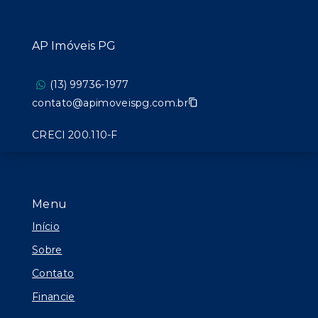
AP Imóveis PG
(13) 99736-1977
contato@apimoveispg.com.br
CRECI 200.110-F
Menu
Início
Sobre
Contato
Financie