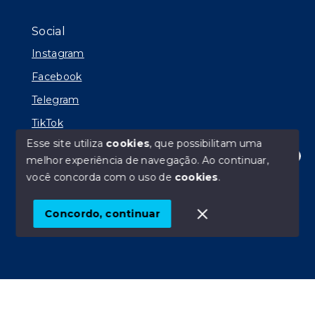
Social
Instagram
Facebook
Telegram
TikTok
Esse site utiliza
cookies
, que possibilitam uma
melhor experiência de navegação.
Ao continuar,
Olá! Estamos disponíveis para te ajudar.
você concorda com o uso de
cookies
.
© Copyright 2026 - AP Imóveis PG - Todos os direitos
reservados
Concordo, continuar
SITE PARA IMOBILIARIA
Início
Histórico
Favoritos