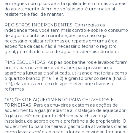
entregues com pisos de alta qualidade em todas as áreas
do apartamento. Além de sofisticado, é um material
resistente e fácil de manter.
REGISTROS INDEPENDENTES: Com registros
independentes, você tem mais controle sobre o consumo
de água durante as manutenções pois caso seja
necessário realizar reformas ou reparos em uma área
específica da casa, não é necessário fechar o registro
geral, permitindo o uso de água nos demais cômodos.
PIAS ESCULPIDAS: As pias dos banheiros e lavabos foram
projetadas nos mínimos detalhes para possuir uma
aparência luxuosa e sofisticada, utilizando materiais como
o quartzo branco (final 1 e 2) e granito branco siena (final 3
e 4), elas possuem um design incrível que dispensa
reformas.
OPÇÕES DE AQUECIMENTO PARA CHUVEIROS E
TORNEIRAS: Para os chuveiros existem as opções de
aquecimento à gás (mediante a instalação de aquecedor
à gás) ou elétrico (ponto elétrico para chuveiro já
instalado), de acordo com a preferência do proprietário. O
aquecimento para torneiras à gás facilita atividades diárias
como lavar as mãos, o rosto, a louça e cozinhar, tornando-