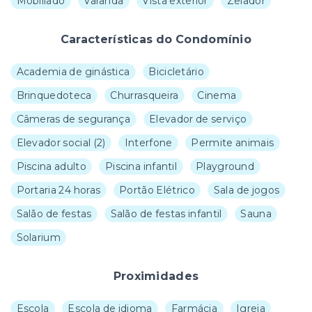
Mobiliado
Varanda
Vista exterior
Zelador
Características do Condomínio
Academia de ginástica
Bicicletário
Brinquedoteca
Churrasqueira
Cinema
Câmeras de segurança
Elevador de serviço
Elevador social
(
2
)
Interfone
Permite animais
Piscina adulto
Piscina infantil
Playground
Portaria 24 horas
Portão Elétrico
Sala de jogos
Salão de festas
Salão de festas infantil
Sauna
Solarium
Proximidades
Escola
Escola de idioma
Farmácia
Igreja