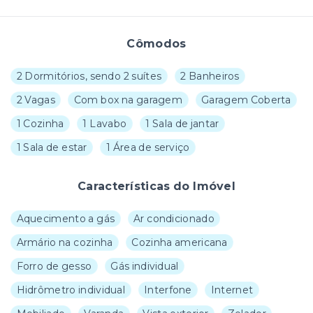
Cômodos
2 Dormitórios, sendo 2 suítes
2 Banheiros
2 Vagas
Com box na garagem
Garagem Coberta
1 Cozinha
1 Lavabo
1 Sala de jantar
1 Sala de estar
1 Área de serviço
Características do Imóvel
Aquecimento a gás
Ar condicionado
Armário na cozinha
Cozinha americana
Forro de gesso
Gás individual
Hidrômetro individual
Interfone
Internet