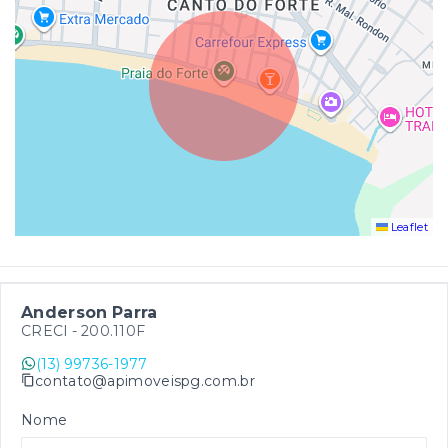
Leaflet
Anderson Parra
CRECI -
200.110F
(13) 99736-1977
contato@apimoveispg.com.br
Nome