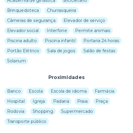
Academia de ginástica
Bicicletário
Brinquedoteca
Churrasqueira
Câmeras de segurança
Elevador de serviço
Elevador social
Interfone
Permite animais
Piscina adulto
Piscina infantil
Portaria 24 horas
Portão Elétrico
Sala de jogos
Salão de festas
Solarium
Proximidades
Banco
Escola
Escola de idioma
Farmácia
Hospital
Igreja
Padaria
Praia
Praça
Rodovia
Shopping
Supermercado
Transporte público