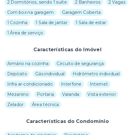
2 Dormitórios, sendo 1 suíte
2 Banheiros
2 Vagas
Com box na garagem
Garagem Coberta
1 Cozinha
1 Sala de jantar
1 Sala de estar
1 Área de serviço
Características do Imóvel
Armário na cozinha
Circuito de segurança
Depósito
Gás individual
Hidrômetro individual
Infra ar-condicionado
Interfone
Internet
Mezanino
Portaria
Varanda
Vista exterior
Zelador
Área técnica
Características do Condomínio